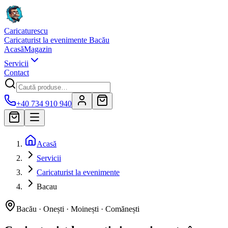
Caricaturescu
Caricaturist la evenimente Bacău
Acasă
Magazin
Servicii
Contact
+40 734 910 940
Acasă
Servicii
Caricaturist la evenimente
Bacau
Bacău · Onești · Moinești · Comănești