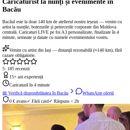
Caricaturist la nunți și evenimente în
Bacău
Bacăul este la doar 140 km de atelierul nostru ieșean — venim cu
artist la nunțile, botezurile și petrecerile corporate din Moldova
centrală. Caricaturi LIVE pe foi A3 personalizate, finalizate în 4
minute, semnate și datate cu numele evenimentului vostru.
Venim cu artist din Iași — distanță rezonabilă (≈140 km), fără
cazare obligatorie.
5
·
185
recenzii
15
+ ani experiență
Caricatură în 4 minute
📅 Verifică disponibilitatea în
Bacău
WhatsApp ofertă
0 € avans
✓ Fără card
✓ Răspuns < 2h