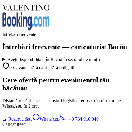
Întrebări frecvente
Întrebări frecvente — caricaturist Bacău
Aveți disponibilitate în Bacău în sezonul de nunți?
0 € avans · fără card · fără obligații
Cere ofertă pentru evenimentul tău
băcăuan
Distanță mică din Iași — costuri logistice reduse. Confirmare pe
WhatsApp în 2 ore.
📅 Rezervă data
WhatsApp
+40 734 910 940
Caricaturescu