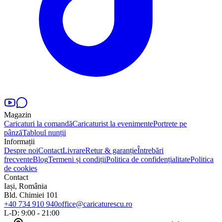
Magazin
Caricaturi la comandă
Caricaturist la evenimente
Portrete pe
pânză
Tabloul nunții
Informații
Despre noi
Contact
Livrare
Retur & garanție
Întrebări
frecvente
Blog
Termeni și condiții
Politica de confidențialitate
Politica
de cookies
Contact
Iași, România
Bld. Chimiei 101
+40 734 910 940
office@caricaturescu.ro
L-D: 9:00 - 21:00