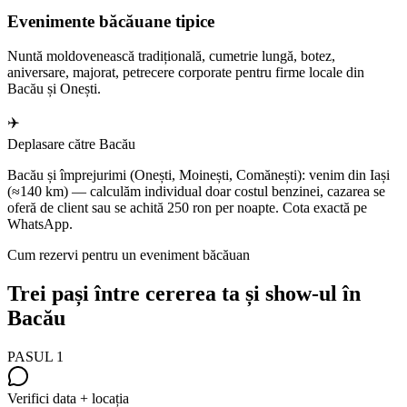
Evenimente băcăuane tipice
Nuntă moldovenească tradițională, cumetrie lungă, botez,
aniversare, majorat, petrecere corporate pentru firme locale din
Bacău și Onești.
✈️
Deplasare către Bacău
Bacău și împrejurimi (Onești, Moinești, Comănești): venim din Iași
(≈140 km) — calculăm individual doar costul benzinei, cazarea se
oferă de client sau se achită 250 ron per noapte. Cota exactă pe
WhatsApp.
Cum rezervi pentru un eveniment băcăuan
Trei pași între cererea ta și show-ul în
Bacău
PASUL
1
Verifici data + locația