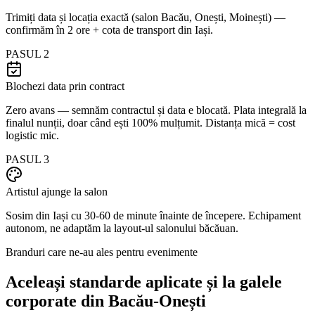
Trimiți data și locația exactă (salon Bacău, Onești, Moinești) —
confirmăm în 2 ore + cota de transport din Iași.
PASUL
2
Blochezi data prin contract
Zero avans — semnăm contractul și data e blocată. Plata integrală la
finalul nunții, doar când ești 100% mulțumit. Distanța mică = cost
logistic mic.
PASUL
3
Artistul ajunge la salon
Sosim din Iași cu 30-60 de minute înainte de începere. Echipament
autonom, ne adaptăm la layout-ul salonului băcăuan.
Branduri care ne-au ales pentru evenimente
Aceleași standarde aplicate și la galele
corporate din Bacău-Onești